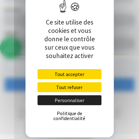
Enfants
Ce site utilise des
cookies et vous
Bébés
donne le contrôle
sur ceux que vous
86%
souhaitez activer
Code offre spéciale / Code tarif (optionnel)
Tout accepter
Tout refuser
Annulation ou modification
Personnaliser
Si vous souhaitez modifier ou annuler une
Politique de
réservation, cliquez sur le bouton ci-après :
confidentialité
Annuler ou modifier votre réservation