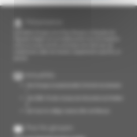
Présentation
Spécialiste Groupe sur le Pays Basque, le Domaine du
Pignada à Anglet est un établissement de 110 chambres
situé sur un parc de 4 h. en bordure de forêt avec de
nombreuses salles de réunion, équipements sportifs, et
piscine.
Actualités
Une fresque exceptionnelle à l'entrée du domaine
!
Juin 2026 : fin des travaux de rénovation du Pavillon
6
Surf avec le collège Jeanne d'Arc de Moissac
Pour les groupes