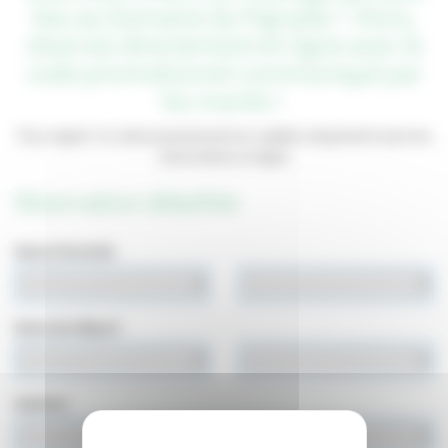
lieu au Domaine du Pignada ? Alors,
réservez directement en ligne avec le
code promotionnel communiqué par
les mariés !
Pour rappel : le code promotionnel est valable uniquement pour les
réservations en ligne
Réservation détaillée
Date d'arrivée
Date de départ
Adultes