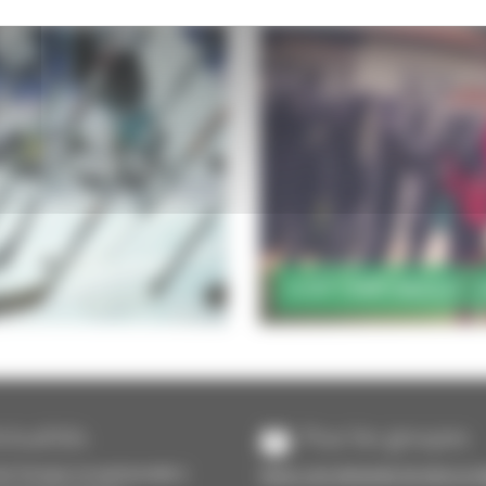
SURF CAMP ANGLET - 
ctualités
Pour les groupes
e fresque exceptionnelle à
Faites-une demande de devis en l