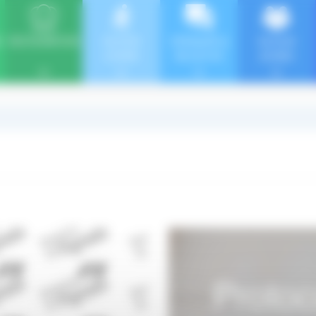
E
RESTAURATION
SÉJOUR
SÉMINAIRE &
SÉJOUR
LOISIRS
INCENTIVE
JEUNES