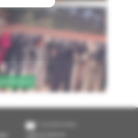
PAYS BASQUE
Coordonnées
igne
1 Allée de l’Empereur