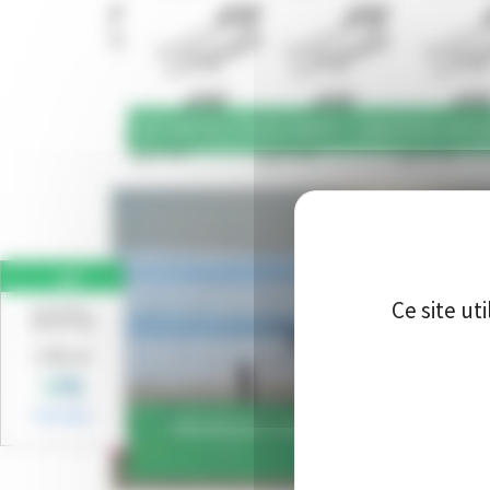
ACTIVITÉS "À LA CARTE" | SÉJOUR JEU
86%
Ce site ut
1248 avis
Voir plus
ORGANISEZ VOS COLONIES DE VACAN
BASQUE