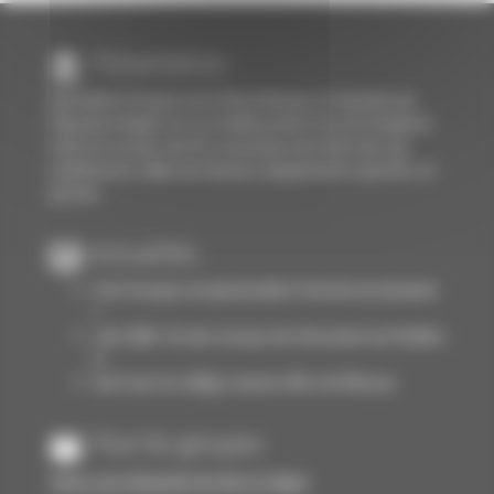
Présentation
Spécialiste Groupe sur le Pays Basque, le Domaine du
Pignada à Anglet est un établissement de 110 chambres
situé sur un parc de 4 h. en bordure de forêt avec de
nombreuses salles de réunion, équipements sportifs, et
piscine.
Actualités
Une fresque exceptionnelle à l'entrée du domaine
!
Juin 2026 : fin des travaux de rénovation du Pavillon
6
Surf avec le collège Jeanne d'Arc de Moissac
Pour les groupes
Faites-une demande de devis en ligne