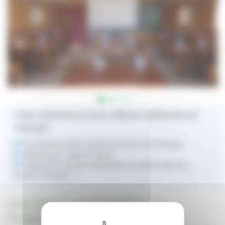
Une infrastructure alliant détente et
travail :
Un domaine de 4h en plein cœur de la Côte Basque
Nombreuses salles de classe
Equipement sportif à disposition des élèves (piscine,
fronton, mini golf,…)
Une infrastructure idéale pour
l'organisation de votre Séjour